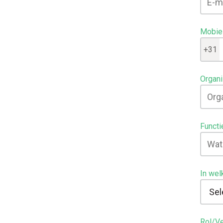
Mobiel
+31
Organi
Functi
In wel
Rol/Ve