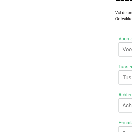
Vul de o
Ontwikke
Voorn
Tusse
Achte
E-mail