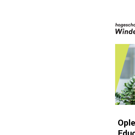
Ople
Educ