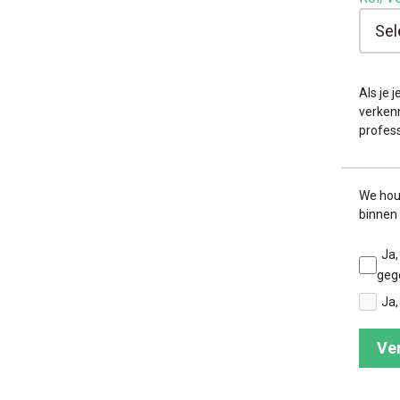
Als je
verkenn
profess
We hou
binnen
Ja,
geg
Ja,
Ve