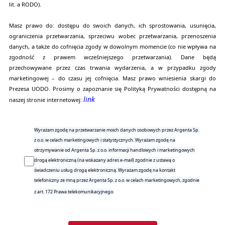
lit. a RODO).
Masz prawo do: dostępu do swoich danych, ich sprostowania, usunięcia,
ograniczenia przetwarzania, sprzeciwu wobec przetwarzania, przenoszenia
danych, a także do cofnięcia zgody w dowolnym momencie (co nie wpływa na
zgodność z prawem wcześniejszego przetwarzania). Dane będą
przechowywane przez czas trwania wydarzenia, a w przypadku zgody
marketingowej – do czasu jej cofnięcia. Masz prawo wniesienia skargi do
Prezesa UODO. Prosimy o zapoznanie się Polityką Prywatności dostępną na
link
naszej stronie internetowej:
Wyrażam zgodę na przetwarzanie moich danych osobowych przez Argenta Sp.
z o.o. w celach marketingowych i statystycznych. Wyrażam zgodę na
otrzymywanie od Argenta Sp. z o.o. informacji handlowych i marketingowych
drogą elektroniczną (na wskazany adres e-mail) zgodnie z ustawą o
świadczeniu usług drogą elektroniczną. Wyrażam zgodę na kontakt
telefoniczny ze mną przez Argenta Sp. z o.o. w celach marketingowych, zgodnie
z art. 172 Prawa telekomunikacyjnego.