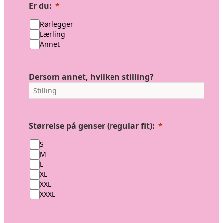
Er du:
Rørlegger
Lærling
Annet
Dersom annet, hvilken stilling?
Størrelse på genser (regular fit):
S
M
L
XL
XXL
XXXL