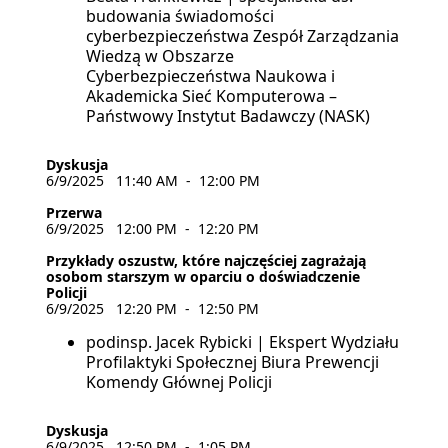
budowania świadomości
cyberbezpieczeństwa Zespół Zarządzania
Wiedzą w Obszarze
Cyberbezpieczeństwa Naukowa i
Akademicka Sieć Komputerowa –
Państwowy Instytut Badawczy (NASK)
Dyskusja
6/9/2025
11:40 AM
-
12:00 PM
Przerwa
6/9/2025
12:00 PM
-
12:20 PM
Przykłady oszustw, które najczęściej zagrażają
osobom starszym w oparciu o doświadczenie
Policji
6/9/2025
12:20 PM
-
12:50 PM
podinsp. Jacek Rybicki | Ekspert Wydziału
Profilaktyki Społecznej Biura Prewencji
Komendy Głównej Policji
Dyskusja
6/9/2025
12:50 PM
-
1:05 PM