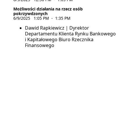
Możliwości działania na rzecz osób
pokrzywdzonych
6/9/2025
1:05 PM
-
1:35 PM
Dawid Rapkiewicz | Dyrektor
Departamentu Klienta Rynku Bankowego
i Kapitałowego Biuro Rzecznika
Finansowego
Dyskusja
6/9/2025
1:35 PM
-
1:50 PM
Podsumowanie, zakończenie Konferencji
6/9/2025
1:50 PM
-
2:00 PM
Zwrot grzecznościowy